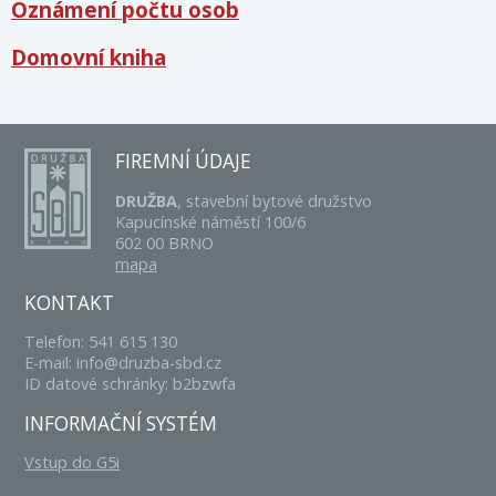
Oznámení počtu osob
Domovní kniha
FIREMNÍ ÚDAJE
DRUŽBA
, stavební bytové družstvo
Kapucínské náměstí 100/6
602 00 BRNO
mapa
KONTAKT
Telefon: 541 615 130
E-mail: info@druzba-sbd.cz
ID datové schránky: b2bzwfa
INFORMAČNÍ SYSTÉM
Vstup do G5i