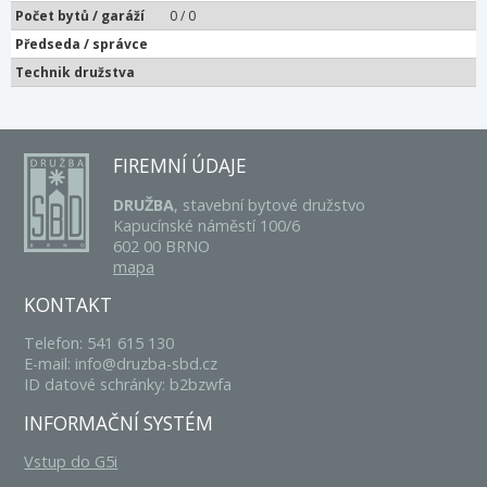
Počet bytů / garáží
0 / 0
Předseda / správce
Technik družstva
FIREMNÍ ÚDAJE
DRUŽBA
, stavební bytové družstvo
Kapucínské náměstí 100/6
602 00 BRNO
mapa
KONTAKT
Telefon: 541 615 130
E-mail: info@druzba-sbd.cz
ID datové schránky: b2bzwfa
INFORMAČNÍ SYSTÉM
Vstup do G5i