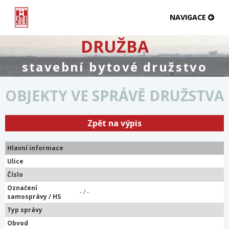
NAVIGACE
DRUŽBA
stavební bytové družstvo
OBJEKTY VE SPRÁVĚ DRUŽSTVA
Zpět na výpis
Hlavní informace
Ulice
Číslo
Označení
- / -
samosprávy / HS
Typ správy
Obvod