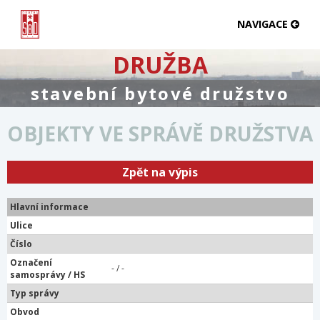
NAVIGACE
DRUŽBA
stavební bytové družstvo
OBJEKTY VE SPRÁVĚ DRUŽSTVA
Zpět na výpis
Hlavní informace
Ulice
Číslo
Označení
- / -
samosprávy / HS
Typ správy
Obvod