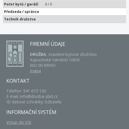
Počet bytů / garáží
0 / 0
Předseda / správce
Technik družstva
FIREMNÍ ÚDAJE
DRUŽBA
, stavební bytové družstvo
Kapucínské náměstí 100/6
602 00 BRNO
mapa
KONTAKT
Telefon: 541 615 130
E-mail: info@druzba-sbd.cz
ID datové schránky: b2bzwfa
INFORMAČNÍ SYSTÉM
Vstup do G5i