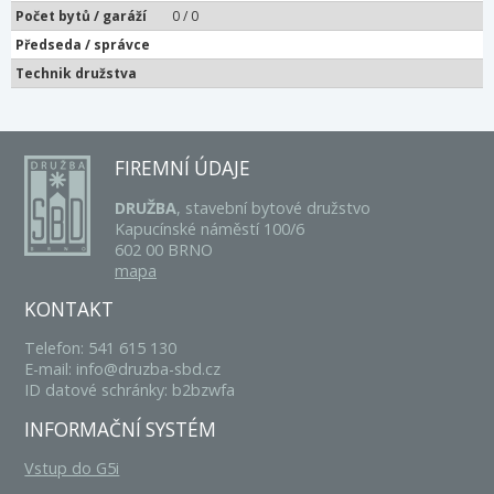
Počet bytů / garáží
0 / 0
Předseda / správce
Technik družstva
FIREMNÍ ÚDAJE
DRUŽBA
, stavební bytové družstvo
Kapucínské náměstí 100/6
602 00 BRNO
mapa
KONTAKT
Telefon: 541 615 130
E-mail: info@druzba-sbd.cz
ID datové schránky: b2bzwfa
INFORMAČNÍ SYSTÉM
Vstup do G5i